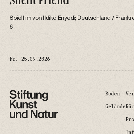
Spielfilm von Ildikó Enyedi; Deutschland / Frank
6
Fr. 25.09.2026
Boden
Ve
Gelände
Rü
Pr
In