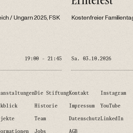
reich / Ungarn 2025, FSK
Kostenfreier Familient
19:00 - 21:45
Sa. 03.10.2026
ranstaltungen
Die Stiftung
Kontakt
Instagram
ckblick
Historie
Impressum
YouTube
ojekte
Team
Datenschutz
LinkedIn
formationen
Jobs
AGB